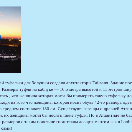
ой туфельки для Золушки создали архитекторы Тайваня. Здание пос
а. Размеры туфли на каблуке — 16,5 метра высотой и 11 метров шир
ать , что женщина которая могла бы примерять такую туфельку до
сходя из того что женщина, которая носит обувь 42-го размера одев
 в среднем составляет 180 см. Существуют легенды о древней Атлан
и, их женщины могли бы носить такие туфли. Но в Атлантиде не бы
 размеров с таким поистине гигантским ассортиментом как в Laob
 сами!