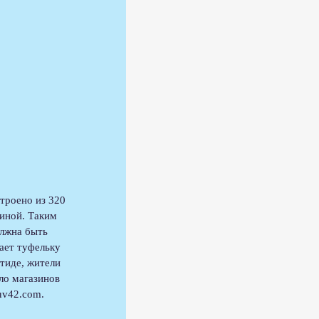
троено из 320 
иной. Таким 
лжна быть 
ает туфельку 
тиде, жители 
ло магазинов 
uv42.com. 