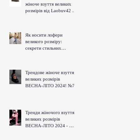
жіноче взуття великих
розмірів від Laobuv42 та
зірка сезону – лофери.
Як носити лофери
великого розміру:
секрети стильних
образів.
Трендове жіноче взуття
великих розмірів
ВЕСНА-ЛІТО 2024! №7
Тренди жіночого взуття
великих розмірів
ВЕСНА-ЛІТО 2024 - №5-
6!