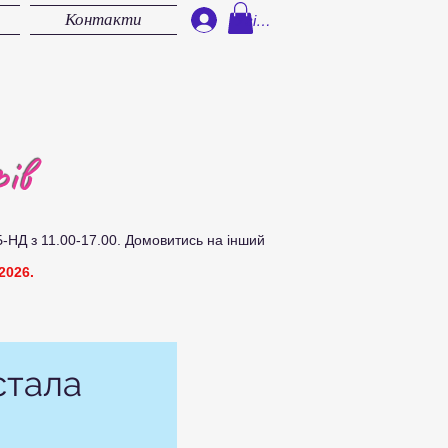
Контакти
Увійти
ів
Б-НД з 11.00-17.00.
Д
омовитись на інший
2026.
стала