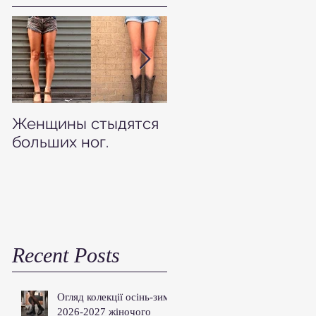
Женщины стыдятся
Как узнать размер
больших ног.
своей обуви
Recent Posts
Огляд колекції осінь-зима
2026-2027 жіночого