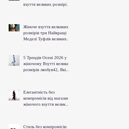
взуття великих розмірів
магазину Ляобув42
Жіноче взуття велкиких
розмірів три Найкращі
Моделі Туфлів великих
розмірів На Осінь 2026
Року Для Стильних Леді
5 Трендів Осені 2026 у
жіночому Взутті великих
розмірів ляобув42, Які
Ви Маєте Знати
Елегантність без
компромісів від магазину
жіночого взуття великих
розмірів ляобув42.
Стиль без компромісів: