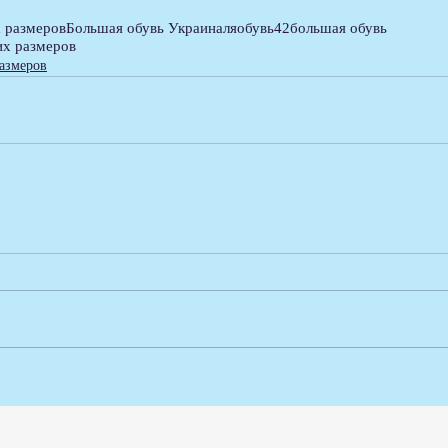
 размеров
Большая обувь Украина
ляобувь42
большая обувь
их размеров
азмеров