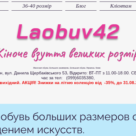
36-40 розмір
Блог
Клієнтам
Laobuv42
іноче взуття великих розмір
Женская обувь больших размеров
, большая обувь Украина. Киев
вул. Данила Щербаківського 53
.
Відкрито: ВТ-ПТ з 11.00-18.00. С
час за тел: (099)6035380,
 вихідний. АКЦІЯ! Знижки на літню колекцію від -35%, до 31.08.
обувь больших размеров 
ением искусств.