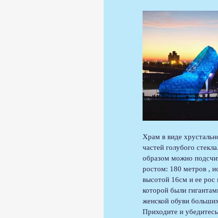
Храм в виде хрустальн
частей голубого стекл
образом можно подсчит
ростом: 180 метров , и
высотой 16см и ее рос
которой были гигантам
женской обуви больших
Приходите и убедитесь