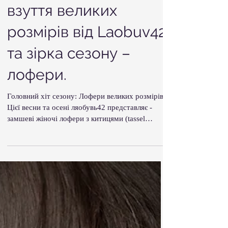
компромісів: жіноче
взуття великих
розмірів від Laobuv42
та зірка сезону –
лофери.
Головний хіт сезону: Лофери великих розмірів
Цієї весни та осені ляобувь42 представляє -
замшеві жіночі лофери з китицями (tassel
loafers) великих розмірів. Лофери — це класика,
яка ніколи не виходить з моди. Вони поєднують
у собі елегантність туфель та зручність
мокасинів, що робить їх ідеальним вибором для
сучасної жінки.