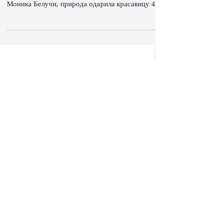
Пожалуй самым большим размером ноги может
похвастаться самая красивая женщина Земли
Моника Белучи, природа одарила красавицу 44
размером....