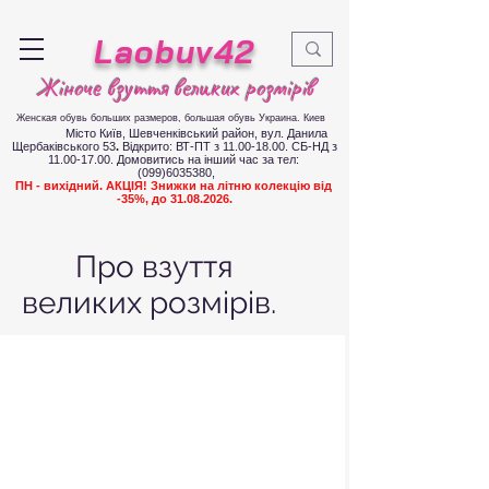
Laobuv42
Жіноче взуття великих розмірів
Женская обувь больших размеров
, большая обувь Украина. Киев
Місто Київ, Шевченківський район, вул. Данила
Щербаківського 53
.
Відкрито: ВТ-ПТ з
11.00-18.00
. СБ-НД з
11.00-17.00
.
Д
омовитись на інший час за тел:
(099)6035380
,
ПН - вихідний. АКЦІЯ! Знижки на літню колекцію від
-35%, до
31.08.2026
.
Про взуття
великих розмірів.