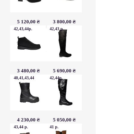
Черевички
Черевики
Ціна
Ціна
5 120,00 ₴
3 800,00 ₴
натуральний
дизерти
замш
шкіра
42,43,44р.
натуральна
42,43 р.
Черевички
Ботфорти
Ціна
Ціна
3 480,00 ₴
5 690,00 ₴
демісезон
демісезон
замша
натуральний
велюр
40,41,43,44
замш
42,44р.
натуральний
велюр
Півчоботи
Чоботи
Ціна
Ціна
4 230,00 ₴
5 050,00 ₴
демісезон
демісезон
шкіра
шкіра
43,44 р.
41 р.