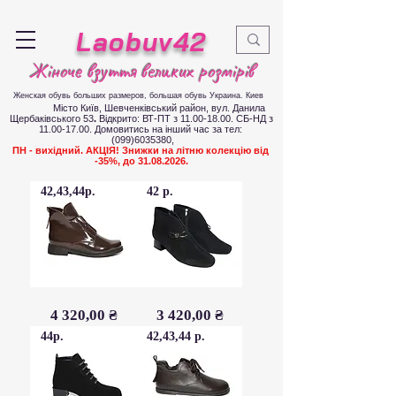
Laobuv42
Жіноче взуття великих розмірів
Женская обувь больших размеров
, большая обувь Украина. Киев
Місто Київ, Шевченківський район, вул. Данила
Щербаківського 53
.
Відкрито: ВТ-ПТ з
11.00-18.00
. СБ-НД з
11.00-17.00
.
Д
омовитись на інший час за тел:
(099)6035380
,
ПН - вихідний. АКЦІЯ! Знижки на літню колекцію від
-35%, до
31.08.2026
.
42,43,44р.
42 р.
Черевики
Ботильони
Ціна
Ціна
4 320,00 ₴
3 420,00 ₴
шкіра
натуральний
наплак
велюр
демісезон
44р.
42,43,44 р.