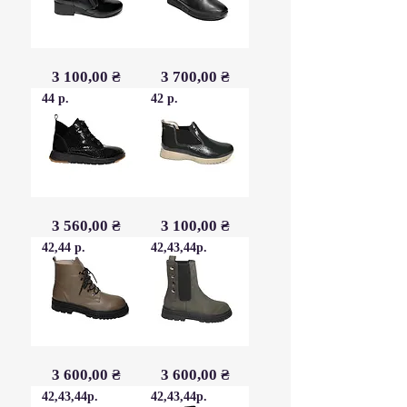
Чобітки
Чобітки
Ціна
Ціна
3 100,00 ₴
3 700,00 ₴
демісезон
шкіра
шкіра
демісезон
44 р.
42 р.
Чобітки
Чобітки
Ціна
Ціна
3 560,00 ₴
3 100,00 ₴
демісезон
шкіра
шкіра
наплак
лак
42,44 р.
графіт
42,43,44р.
Чобітки
Челсі
Ціна
Ціна
3 600,00 ₴
3 600,00 ₴
демісезон
демісезон
шкіра
шкіра
42,43,44р.
нубук
42,43,44р.