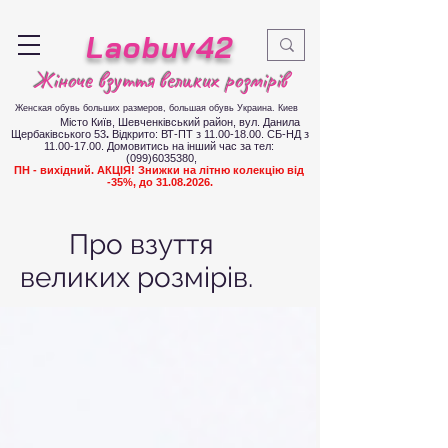
Laobuv42
Жіноче взуття великих розмірів
Женская обувь больших размеров
, большая обувь Украина. Киев
Місто Київ, Шевченківський район, вул. Данила
Щербаківського 53
.
Відкрито: ВТ-ПТ з
11.00-18.00
. СБ-НД з
11.00-17.00
.
Д
омовитись на інший час за тел:
(099)6035380
,
ПН - вихідний. АКЦІЯ! Знижки на літню колекцію від
-35%, до
31.08.2026
.
Про взуття
великих розмірів.