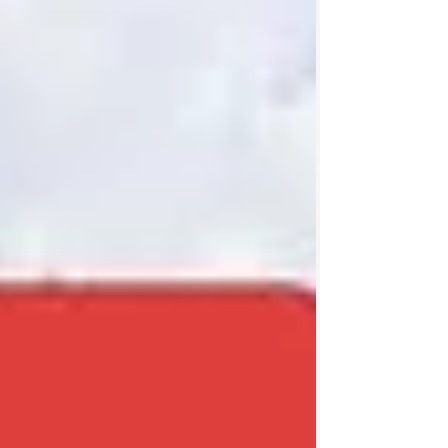
5 виробників, та декілька виробників
Туреччини. Кожне відвідуванн клієнтів, ми
маємо чим вас порадувати. Наш магазин
створювався для того, аби жінки з великим
розміром ніжки, відчували в нас себе
королевою, яка без затримок, може дозволити
собі будь-який стиль взуття. Все взуття
зроблене з натуральн