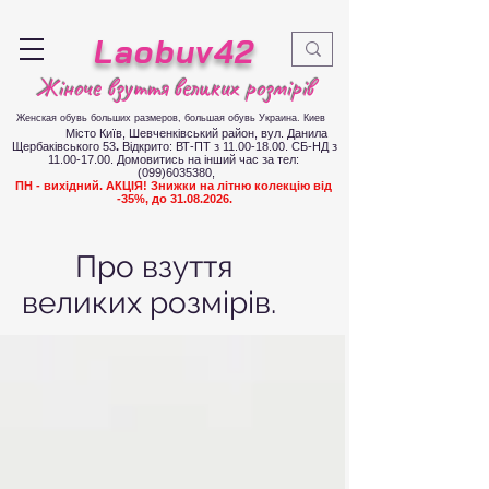
Laobuv42
Жіноче взуття великих розмірів
Женская обувь больших размеров
, большая обувь Украина. Киев
Місто Київ, Шевченківський район, вул. Данила
Щербаківського 53
.
Відкрито: ВТ-ПТ з
11.00-18.00
. СБ-НД з
11.00-17.00
.
Д
омовитись на інший час за тел:
(099)6035380
,
ПН - вихідний. АКЦІЯ! Знижки на літню колекцію від
-35%, до
31.08.2026
.
Про взуття
великих розмірів.