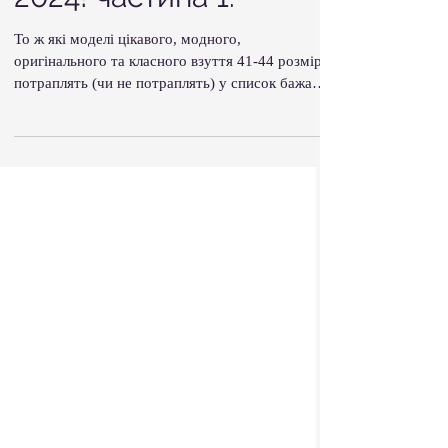
2024! частина 1.
То ж які моделі цікавого, модного,
оригінального та класного взуття 41-44 розмірів
потраплять (чи не потраплять) у список бажань
усіх...