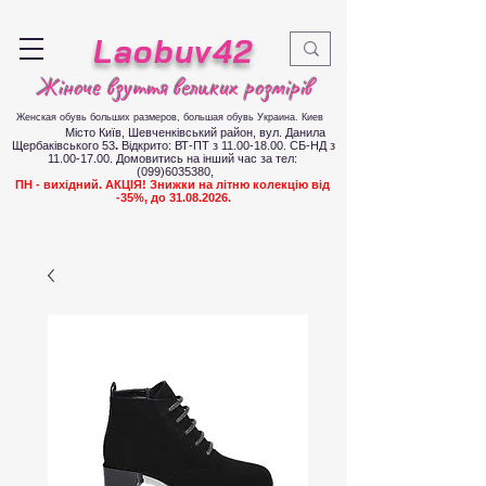
Laobuv42
Жіноче взуття великих розмірів
Женская обувь больших размеров
, большая обувь Украина. Киев
Місто Київ, Шевченківський район, вул. Данила
Щербаківського 53
.
Відкрито: ВТ-ПТ з
11.00-18.00
. СБ-НД з
11.00-17.00
.
Д
омовитись на інший час за тел:
(099)6035380
,
ПН - вихідний. АКЦІЯ! Знижки на літню колекцію від
-35%, до
31.08.2026
.