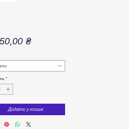
Ціна
50,00 ₴
ати
сть
*
Додати у кошик