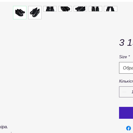
3 1
Size
*
Обр
Кількі
іра.