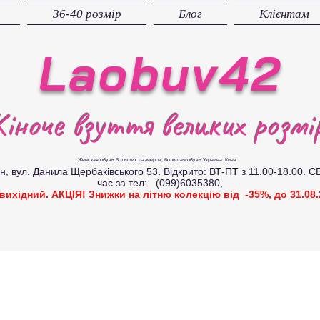
36-40 розмір
Блог
Клієнтам
Laobuv42
іноче взуття великих розмір
Женская обувь больших размеров
, большая обувь Украина. Киев
вул. Данила Щербаківського 53
.
Відкрито: ВТ-ПТ з 11.00-18.00. С
час за тел: (099)6035380,
 вихідний. АКЦІЯ! Знижки на літню колекцію від -35%, до 31.08.