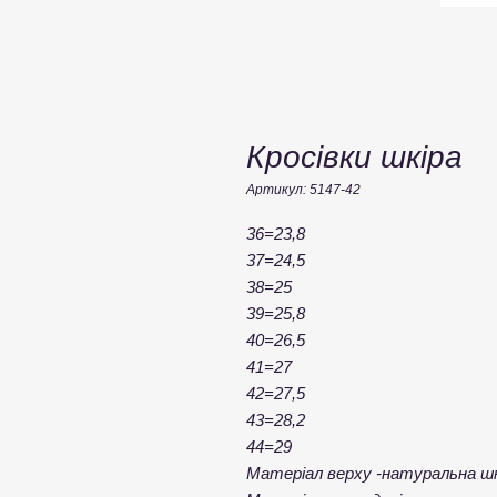
Кросівки шкіра
Артикул: 5147-42
36=23,8
37=24,5
38=25
39=25,8
40=26,5
41=27
42=27,5
43=28,2
44=29
Матеріал верху -натуральна шк