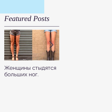
Featured Posts
Женщины стыдятся
Как узнать размер
больших ног.
своей обуви