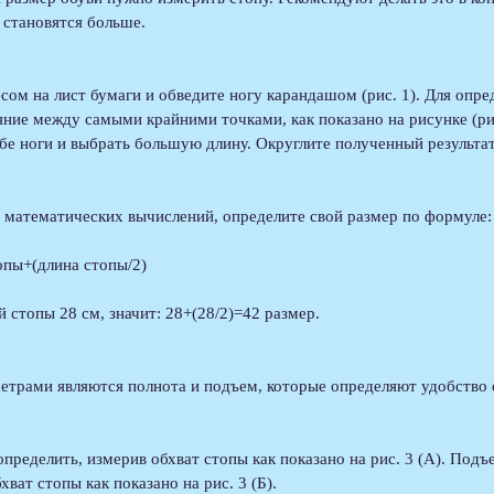
 становятся больше.
сом на лист бумаги и обведите ногу карандашом (рис. 1). Для опре
ние между самыми крайними точками, как показано на рисунке (рис
бе ноги и выбрать большую длину. Округлите полученный результат
 математических вычислений, определите свой размер по формуле:
опы+(длина стопы/2)
 стопы 28 см, значит: 28+(28/2)=42 размер.
етрами являются полнота и подъем, которые определяют удобство 
пределить, измерив обхват стопы как показано на рис. 3 (A). Под
хват стопы как показано на рис. 3 (Б).