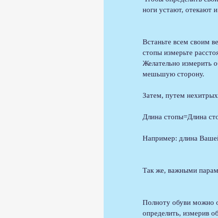
ноги устают, отекают и
Встаньте всем своим ве
стопы измерьте расстоя
Желательно измерить о
мешьшую сторону.
Затем, путем нехитрых
Длина стопы=Длина ст
Например: длина Вашей
Так же, важными парам
Полноту обуви можно о
определить, измерив об