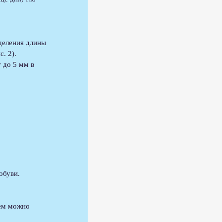
деления длины 
. 2). 
 до 5 мм в 
 
обуви.
ъем можно 