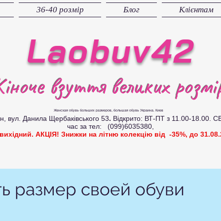
36-40 розмір
Блог
Клієнтам
Laobuv42
іноче взуття великих розмір
Женская обувь больших размеров
, большая обувь Украина. Киев
вул. Данила Щербаківського 53
.
Відкрито: ВТ-ПТ з 11.00-18.00. С
час за тел: (099)6035380,
 вихідний. АКЦІЯ! Знижки на літню колекцію від -35%, до 31.08.
ть размер своей обуви