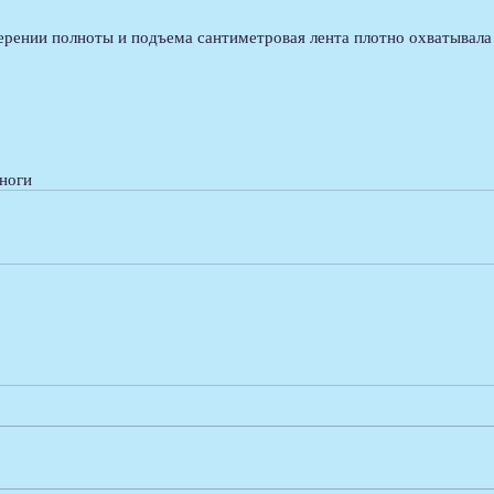
ерении полноты и подъема сантиметровая лента плотно охватывала
 ноги