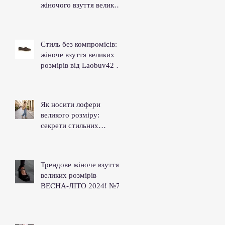
жіночого взуття великих
розмірів ляобув42.
Стиль без компромісів:
жіноче взуття великих
розмірів від Laobuv42 та
зірка сезону – лофери.
Як носити лофери
великого розміру:
секрети стильних
образів.
Трендове жіноче взуття
великих розмірів
ВЕСНА-ЛІТО 2024! №7