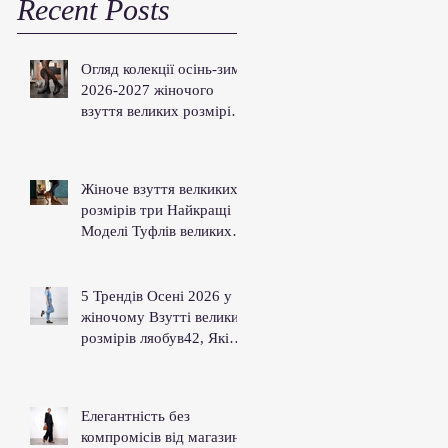
Recent Posts
Огляд колекції осінь-зима
2026-2027 жіночого
взуття великих розмірів
магазину Ляобув42
Жіноче взуття велкиких
розмірів три Найкращі
Моделі Туфлів великих
розмірів На Осінь 2026
Року Для Стильних Леді
5 Трендів Осені 2026 у
жіночому Взутті великих
розмірів ляобув42, Які
Ви Маєте Знати
Елегантність без
компромісів від магазину