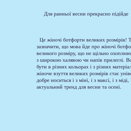
     Для ранньої весни прекрасно підійде 
  Це жіночі ботфорти великих розмірів! Тут треба 
зазначити, що мова йде про жіночі ботфо
великого розміру, що не щільно охоплюют
з широкою халявою чи напів прилеглі. В
бути в різних кольорах і з різних матеріал
жіноче взуття великих розмірів стає унів
добре носиться і з міні, і з максі, і з міді
актуальний тренд для весни та осені.