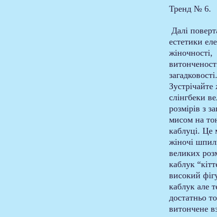
Тренд № 6.  
 Далі поверт
естетики еле
жіночності, 
витонченості
загадковості.
Зустрічайте 
слінгбеки в
розмірів з з
мисом на то
каблуці. Це 
жіночі шпил
великих розм
каблук “кітт
високий фіг
каблук але т
достатньо т
витончене вз