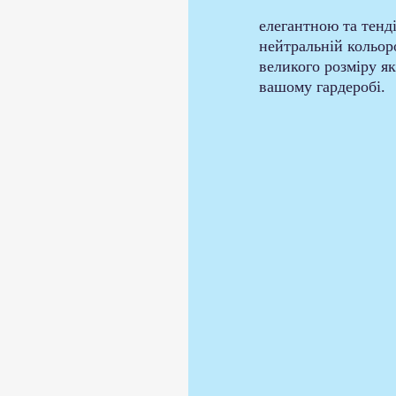
елегантною та тенд
нейтральній кольор
великого розміру як
вашому гардеробі.