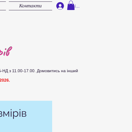
Контакти
Увійти
ів
Б-НД з 11.00-17.00.
Д
омовитись на інший
2026.
змірів