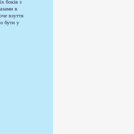
іх боків з 
азами в 
оче взуття 
о бути у 