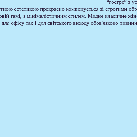
“гостре” з ус
ітною естетикою прекрасно компонується зі строгими обр
овій гамі, з мінімалістичним стилем. Модне класичне жін
 для офісу так і для світського виходу обов'язково повинн