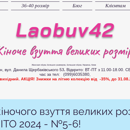
36-40 розмір
Блог
Клієнтам
Laobuv42
іноче взуття великих розмір
Женская обувь больших размеров
, большая обувь Украина. Киев
вул. Данила Щербаківського 53
.
Відкрито: ВТ-ПТ з 11.00-18.00. С
час за тел: (099)6035380,
 вихідний. АКЦІЯ! Знижки на літню колекцію від -35%, до 31.08.
іночого взуття великих ро
ТО 2024 - №5-6!