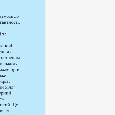
 
аємось до 
гантності, 
 та 
 
жіночі 
еликих 
агостреним 
ненькому 
може бути 
ьки 
ірів, 
ен хілл”, 
урний 
еж 
онкий. Це 
уття 