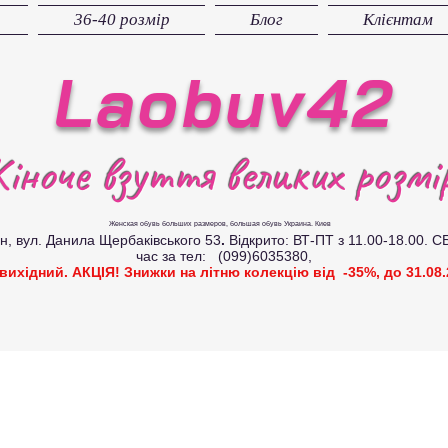
36-40 розмір
Блог
Клієнтам
Laobuv42
іноче взуття великих розмір
Женская обувь больших размеров
, большая обувь Украина. Киев
вул. Данила Щербаківського 53
.
Відкрито: ВТ-ПТ з 11.00-18.00. С
час за тел: (099)6035380,
 вихідний. АКЦІЯ! Знижки на літню колекцію від -35%, до 31.08.