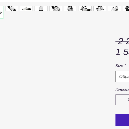
 2 
1 5
Size
*
Обр
Кількі