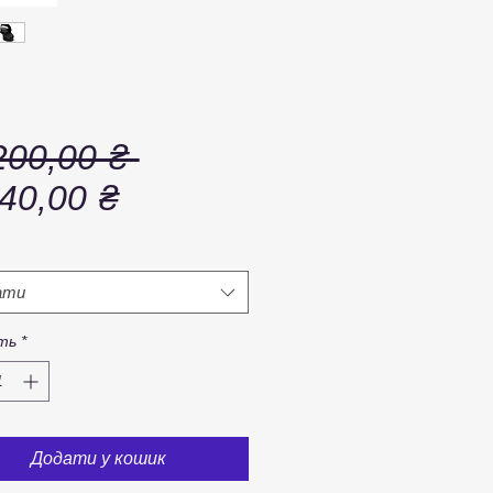
Звичайна
200,00 ₴ 
За
ціна
40,00 ₴
розпродажем
ати
сть
*
Додати у кошик