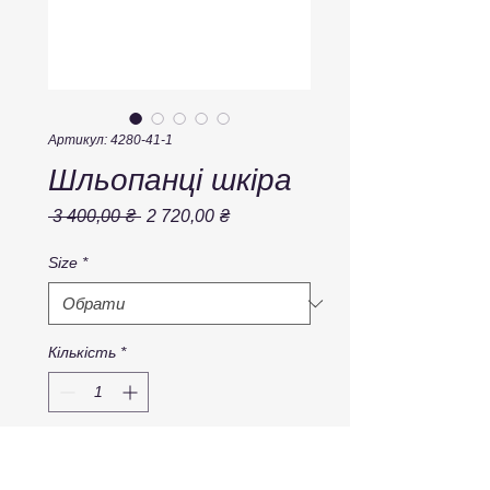
Артикул: 4280-41-1
Шльопанці шкіра
Звичайна
За
 3 400,00 ₴ 
2 720,00 ₴
ціна
розпродажем
Size
*
Кількість
*
Додати у кошик