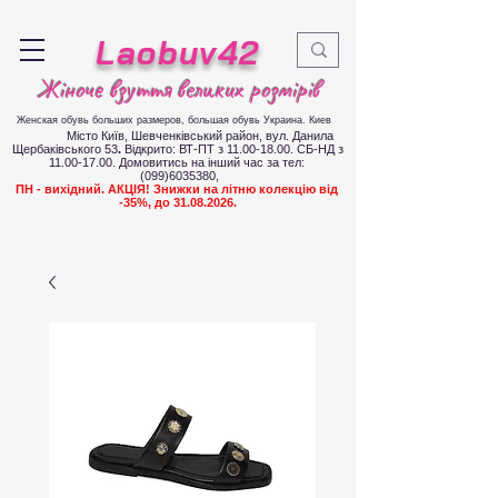
Laobuv42
Жіноче взуття великих розмірів
Женская обувь больших размеров
, большая обувь Украина. Киев
Місто Київ, Шевченківський район, вул. Данила
Щербаківського 53
.
Відкрито: ВТ-ПТ з
11.00-18.00
. СБ-НД з
11.00-17.00
.
Д
омовитись на інший час за тел:
(099)6035380
,
ПН - вихідний. АКЦІЯ! Знижки на літню колекцію від
-35%, до
31.08.2026
.