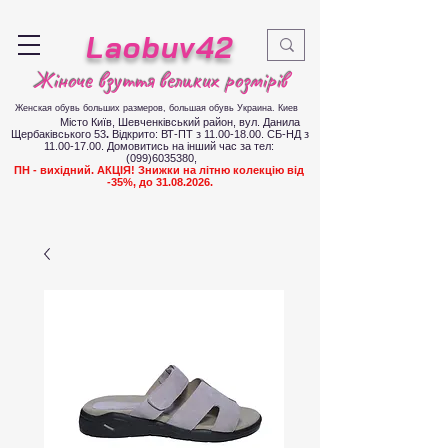
Laobuv42
Жіноче взуття великих розмірів
Женская обувь больших размеров
, большая обувь Украина. Киев
Місто Київ, Шевченківський район, вул. Данила
Щербаківського 53
.
Відкрито: ВТ-ПТ з
11.00-18.00
. СБ-НД з
11.00-17.00
.
Д
омовитись на інший час за тел:
(099)6035380
,
ПН - вихідний. АКЦІЯ! Знижки на літню колекцію від
-35%, до
31.08.2026
.