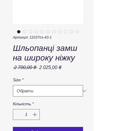
Артикул: 11037пз-43-1
Шльопанці замш
на широку ніжку
Звичайна
За
 2 700,00 ₴ 
2 025,00 ₴
ціна
розпродажем
Size
*
Кількість
*