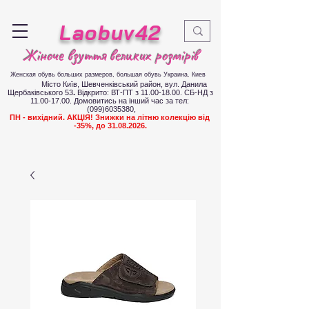
Laobuv42
Жіноче взуття великих розмірів
Женская обувь больших размеров
, большая обувь Украина. Киев
Місто Київ, Шевченківський район, вул. Данила
Щербаківського 53
.
Відкрито: ВТ-ПТ з
11.00-18.00
. СБ-НД з
11.00-17.00
.
Д
омовитись на інший час за тел:
(099)6035380
,
ПН - вихідний. АКЦІЯ! Знижки на літню колекцію від
-35%, до
31.08.2026
.