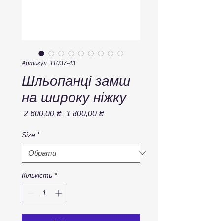
Артикул: 11037-43
Шльопанці замш
на широку ніжку
Звичайна
За
 2 600,00 ₴ 
1 800,00 ₴
ціна
розпродажем
Size
*
Кількість
*