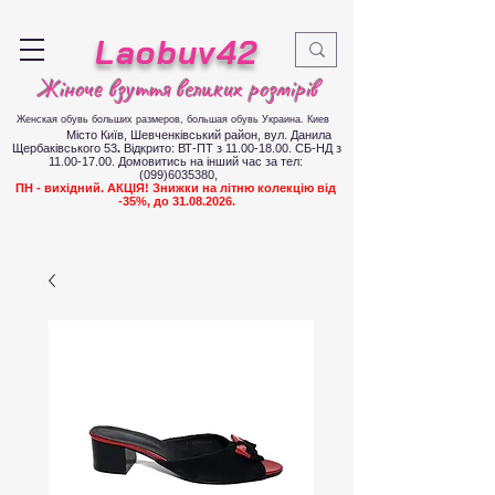
Laobuv42
Жіноче взуття великих розмірів
Женская обувь больших размеров
, большая обувь Украина. Киев
Місто Київ, Шевченківський район, вул. Данила
Щербаківського 53
.
Відкрито: ВТ-ПТ з
11.00-18.00
. СБ-НД з
11.00-17.00
.
Д
омовитись на інший час за тел:
(099)6035380
,
ПН - вихідний. АКЦІЯ! Знижки на літню колекцію від
-35%, до
31.08.2026
.