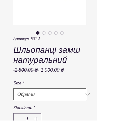
Артикул: 801-3
Шльопанці замш
натуральний
Звичайна
За
 1 800,00 ₴ 
1 000,00 ₴
ціна
розпродажем
Size
*
Кількість
*