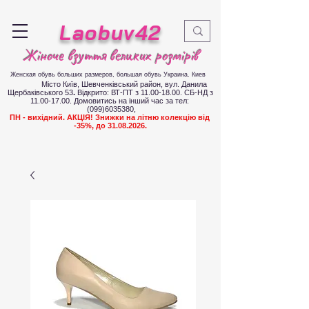
Laobuv42
Жіноче взуття великих розмірів
Женская обувь больших размеров
, большая обувь Украина. Киев
Місто Київ, Шевченківський район, вул. Данила
Щербаківського 53
.
Відкрито: ВТ-ПТ з
11.00-18.00
. СБ-НД з
11.00-17.00
.
Д
омовитись на інший час за тел:
(099)6035380
,
ПН - вихідний. АКЦІЯ! Знижки на літню колекцію від
-35%, до
31.08.2026
.