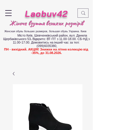
Laobuv42
Жіноче взуття великих розмірів
Женская обувь больших размеров
, большая обувь Украина. Киев
Місто Київ, Шевченківський район, вул. Данила
Щербаківського 53
.
Відкрито: ВТ-ПТ з
11.00-18.00
. СБ-НД з
11.00-17.00
.
Д
омовитись на інший час за тел:
(099)6035380
,
ПН - вихідний. АКЦІЯ! Знижки на літню колекцію від
-35%, до
31.08.2026
.