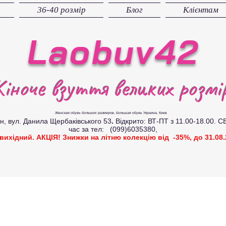
36-40 розмір
Блог
Клієнтам
Laobuv42
іноче взуття великих розмір
Женская обувь больших размеров
, большая обувь Украина. Киев
вул. Данила Щербаківського 53
.
Відкрито: ВТ-ПТ з 11.00-18.00. С
час за тел: (099)6035380,
 вихідний. АКЦІЯ! Знижки на літню колекцію від -35%, до 31.08.