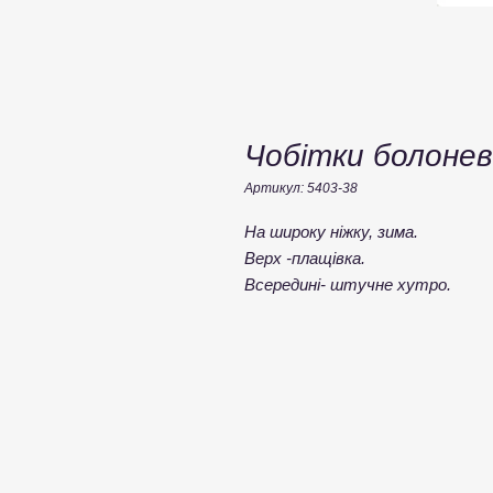
Чобітки болонев
Артикул: 5403-38
На широку ніжку, зима.
Верх -плащівка.
Всередині- штучне хутро.