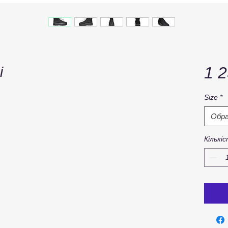
1 2
і
Size
*
Обр
Кількі