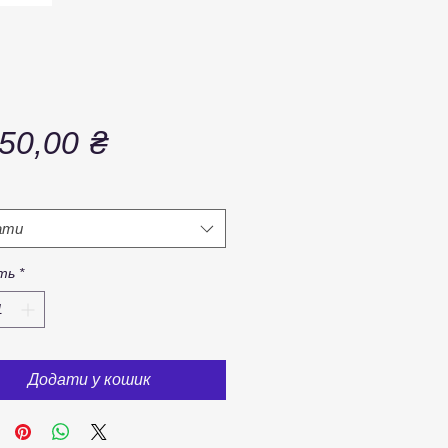
Ціна
50,00 ₴
ати
сть
*
Додати у кошик