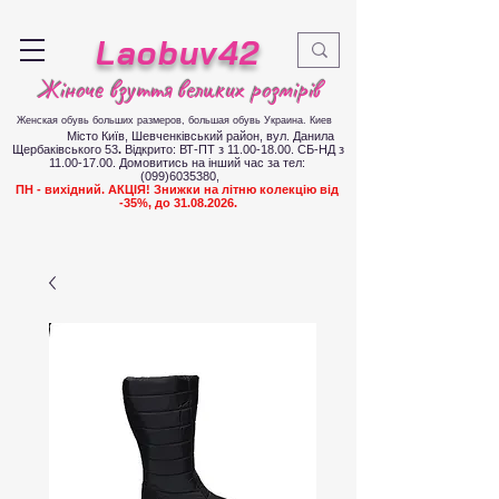
Laobuv42
Жіноче взуття великих розмірів
Женская обувь больших размеров
, большая обувь Украина. Киев
Місто Київ, Шевченківський район, вул. Данила
Щербаківського 53
.
Відкрито: ВТ-ПТ з
11.00-18.00
. СБ-НД з
11.00-17.00
.
Д
омовитись на інший час за тел:
(099)6035380
,
ПН - вихідний. АКЦІЯ! Знижки на літню колекцію від
-35%, до
31.08.2026
.