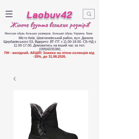
Laobuv42
Жіноче взуття великих розмірів
Женская обувь больших размеров
, большая обувь Украина. Киев
Місто Київ, Шевченківський район, вул. Данила
Щербаківського 53
.
Відкрито: ВТ-ПТ з
11.00-18.00
. СБ-НД з
11.00-17.00
.
Д
омовитись на інший час за тел:
(099)6035380
,
ПН - вихідний. АКЦІЯ! Знижки на літню колекцію від
-35%, до
31.08.2026
.