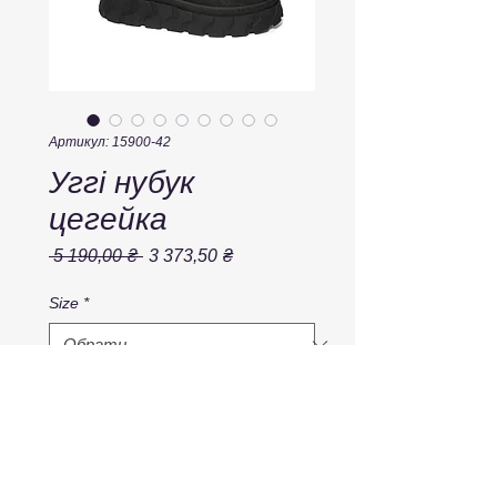
Артикул: 15900-42
Уггі нубук
цегейка
Звичайна
За
 5 190,00 ₴ 
3 373,50 ₴
ціна
розпродажем
Size
*
Кількість
*