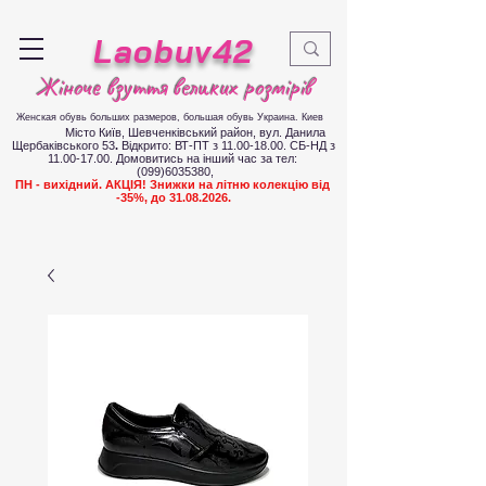
Laobuv42
Жіноче взуття великих розмірів
Женская обувь больших размеров
, большая обувь Украина. Киев
Місто Київ, Шевченківський район, вул. Данила
Щербаківського 53
.
Відкрито: ВТ-ПТ з
11.00-18.00
. СБ-НД з
11.00-17.00
.
Д
омовитись на інший час за тел:
(099)6035380
,
ПН - вихідний. АКЦІЯ! Знижки на літню колекцію від
-35%, до
31.08.2026
.