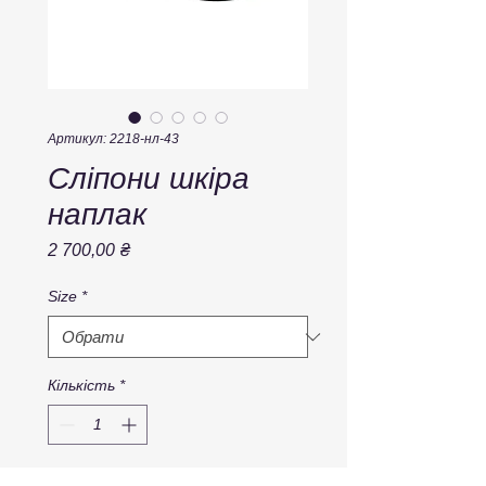
Артикул: 2218-нл-43
Сліпони шкіра
наплак
Ціна
2 700,00 ₴
Size
*
Кількість
*