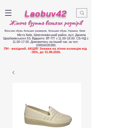
Laobuv42
Жіноче взуття великих розмірів
Женская обувь больших размеров
, большая обувь Украина. Киев
Місто Київ, Шевченківський район, вул. Данила
Щербаківського 53
.
Відкрито: ВТ-ПТ з
11.00-18.00
. СБ-НД з
11.00-17.00
.
Д
омовитись на інший час за тел:
(099)6035380
,
ПН - вихідний. АКЦІЯ! Знижки на літню колекцію від
-35%, до
31.08.2026
.