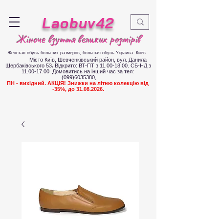
Laobuv42
Жіноче взуття великих розмірів
Женская обувь больших размеров
, большая обувь Украина. Киев
Місто Київ, Шевченківський район, вул. Данила
Щербаківського 53
.
Відкрито: ВТ-ПТ з
11.00-18.00
. СБ-НД з
11.00-17.00
.
Д
омовитись на інший час за тел:
(099)6035380
,
ПН - вихідний. АКЦІЯ! Знижки на літню колекцію від
-35%, до
31.08.2026
.