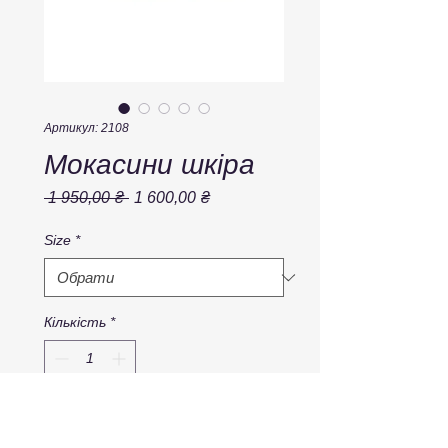
Артикул: 2108
Мокасини шкіра
Звичайна
За
 1 950,00 ₴ 
1 600,00 ₴
ціна
розпродажем
Size
*
Кількість
*
Додати у кошик