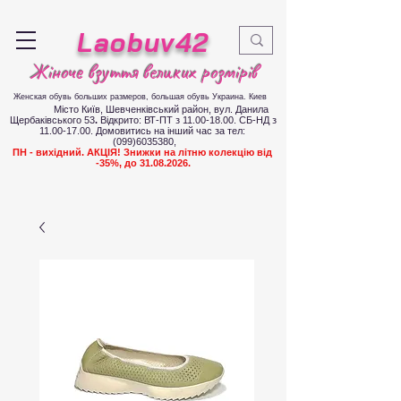
Laobuv42
Жіноче взуття великих розмірів
Женская обувь больших размеров
, большая обувь Украина. Киев
Місто Київ, Шевченківський район, вул. Данила
Щербаківського 53
.
Відкрито: ВТ-ПТ з
11.00-18.00
. СБ-НД з
11.00-17.00
.
Д
омовитись на інший час за тел:
(099)6035380
,
ПН - вихідний. АКЦІЯ! Знижки на літню колекцію від
-35%, до
31.08.2026
.