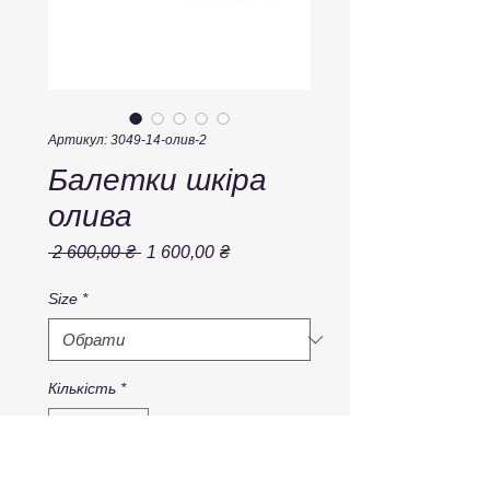
Артикул: 3049-14-олив-2
Балетки шкіра
олива
Звичайна
За
 2 600,00 ₴ 
1 600,00 ₴
ціна
розпродажем
Size
*
Кількість
*